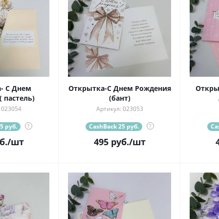
- С Днем
Открытка-С Днем Рождения
Откры
 пастель)
(бант)
 023054
Артикул: 023053
5 руб.
?
CashBack 25 руб.
?
Ca
б.
/шт
495
руб.
/шт