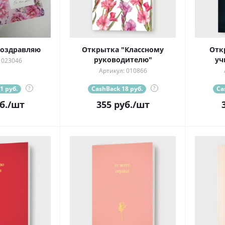
оздравляю
Открытка "Классному
Отк
руководителю"
уч
 023046
Артикул: 010866
1 руб.
?
CashBack 18 руб.
?
Ca
б.
/шт
355
руб.
/шт