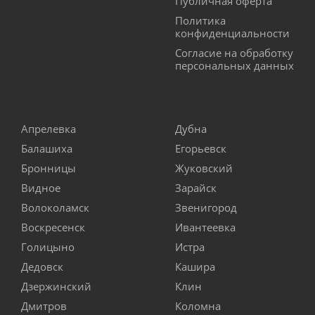
Публичная оферта
Политика
конфиденциальности
Согласие на обработку
персональных данных
Апрелевка
Дубна
Балашиха
Егорьевск
Бронницы
Жуковский
Видное
Зарайск
Волоколамск
Звенигород
Воскресенск
Ивантеевка
Голицыно
Истра
Дедовск
Кашира
Дзержинский
Клин
Дмитров
Коломна