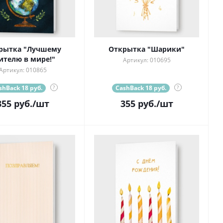
рытка "Лучшему
Открытка "Шарики"
ителю в мире!"
Артикул: 010695
Артикул: 010865
shBack 18 руб.
?
CashBack 18 руб.
?
355
руб.
/шт
355
руб.
/шт