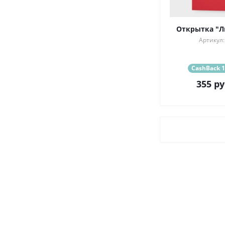
Открытка "Л
Артикул:
CashBack 1
355
ру