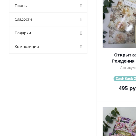
Пионы
Сладости
Подарки
Композиции
Открытка
Рождения (
Артикул:
CashBack 2
495
ру