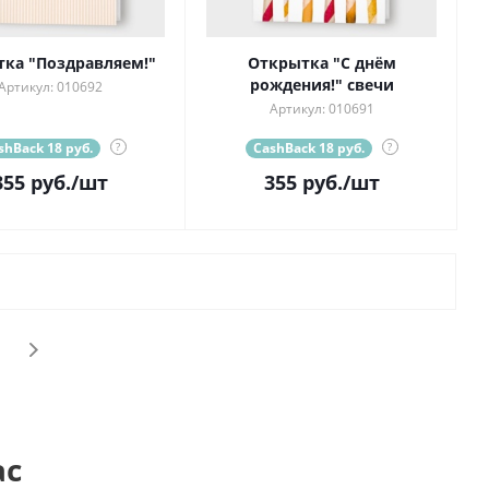
ка "Поздравляем!"
Открытка "С днём
рождения!" свечи
Артикул: 010692
Артикул: 010691
shBack 18 руб.
?
CashBack 18 руб.
?
355
руб.
/шт
355
руб.
/шт
ас