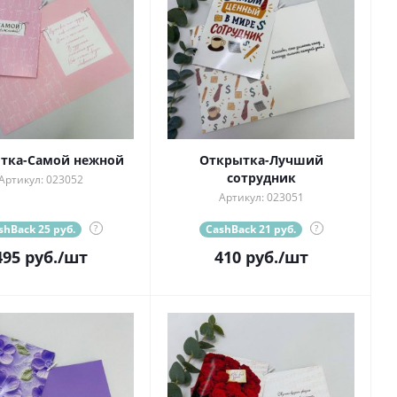
тка-Самой нежной
Открытка-Лучший
сотрудник
Артикул: 023052
Артикул: 023051
shBack 25 руб.
?
CashBack 21 руб.
?
495
руб.
/шт
410
руб.
/шт