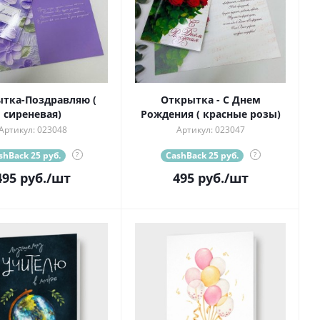
тка-Поздравляю (
Открытка - С Днем
сиреневая)
Рождения ( красные розы)
Артикул: 023048
Артикул: 023047
shBack 25 руб.
?
CashBack 25 руб.
?
495
руб.
/шт
495
руб.
/шт