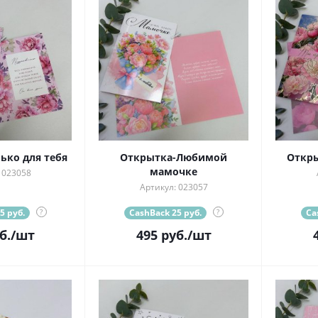
ько для тебя
Открытка-Любимой
Откры
мамочке
 023058
Артикул: 023057
5 руб.
?
CashBack 25 руб.
?
Ca
б.
/шт
495
руб.
/шт