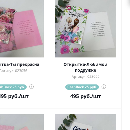
тка-Ты прекрасна
Открытка-Любимой
подружке
Артикул: 023056
Артикул: 023055
shBack 25 руб.
?
CashBack 25 руб.
?
495
руб.
/шт
495
руб.
/шт