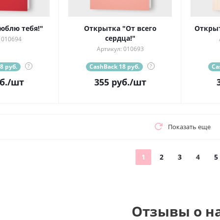
юблю тебя!"
Открытка "От всего
Открыт
сердца!"
 010694
Артикул: 010693
8 руб.
?
CashBack 18 руб.
?
Ca
б.
/шт
355
руб.
/шт
Показать еще
1
2
3
4
5
Отзывы о н