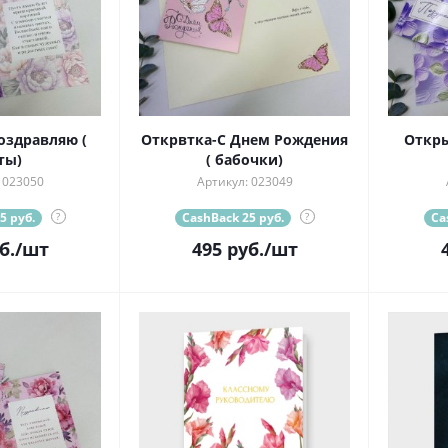
оздравляю (
Открвтка-С Днем Рождения
Откры
ты)
( бабочки)
 023050
Артикул: 023049
5 руб.
?
CashBack 25 руб.
?
Ca
б.
/шт
495
руб.
/шт