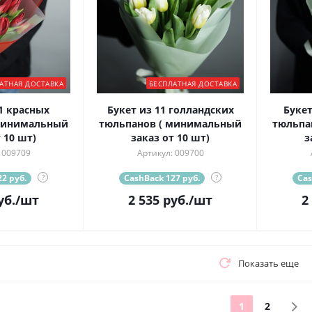
АТНАЯ ДОСТАВКА
БЕСПЛАТНАЯ ДОСТАВКА
1 красных
Букет из 11 голландских
Букет
минимальный
тюльпанов ( минимальный
тюльпа
 10 шт)
заказ от 10 шт)
з
 009709
Артикул: 009700
2 руб.
?
CashBack 127 руб.
?
Cas
уб.
/шт
2 535
руб.
/шт
2
Показать еще
1
2