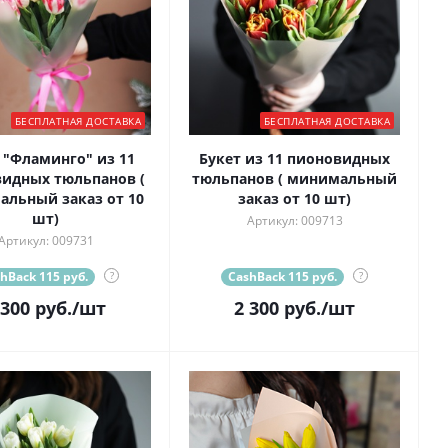
БЕСПЛАТНАЯ ДОСТАВКА
БЕСПЛАТНАЯ ДОСТАВКА
 "Фламинго" из 11
Букет из 11 пионовидных
идных тюльпанов (
тюльпанов ( минимальный
льный заказ от 10
заказ от 10 шт)
шт)
Артикул: 009713
Артикул: 009731
hBack 115 руб.
?
CashBack 115 руб.
?
 300
руб.
/шт
2 300
руб.
/шт