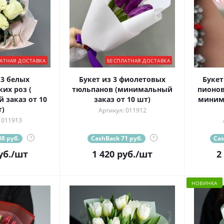
АТНАЯ ДОСТАВКА
БЕСПЛАТНАЯ ДОСТАВКА
 3 белых
Букет из 3 фиолетовых
Букет
их роз (
тюльпанов (минимальный
пионов
заказ от 10
заказ от 10 шт)
минима
)
Артикул: 011912
 011913
8 руб.
?
CashBack 71 руб.
?
Cas
уб.
/шт
1 420
руб.
/шт
2
НОВИНКА