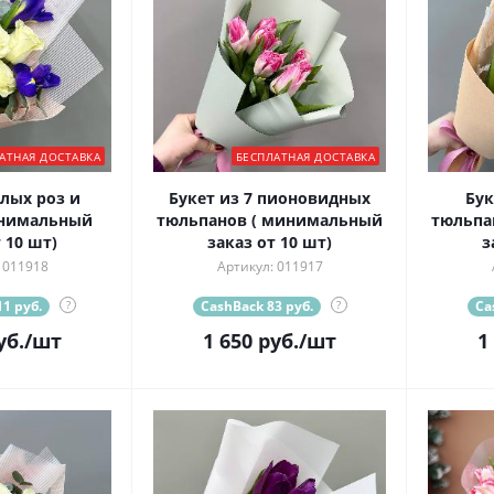
АТНАЯ ДОСТАВКА
БЕСПЛАТНАЯ ДОСТАВКА
лых роз и
Букет из 7 пионовидных
Бук
инимальный
тюльпанов ( минимальный
тюльпа
 10 шт)
заказ от 10 шт)
з
 011918
Артикул: 011917
1 руб.
?
CashBack 83 руб.
?
Ca
уб.
/шт
1 650
руб.
/шт
1