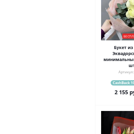
БЕСПЛ
Букет из
Эквадорск
минимальный 
шт
Артикул:
CashBack 10
2 155
р