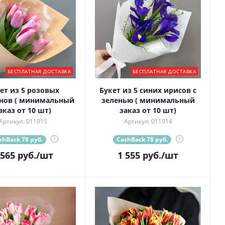
БЕСПЛАТНАЯ ДОСТАВКА
БЕСПЛАТНАЯ ДОСТАВКА
ет из 5 розовых
Букет из 5 синих ирисов с
нов ( минимальный
зеленью ( минимальный
аказ от 10 шт)
заказ от 10 шт)
Артикул: 011915
Артикул: 011914
shBack 78 руб.
?
CashBack 78 руб.
?
 565
руб.
/шт
1 555
руб.
/шт