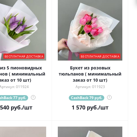
БЕСПЛАТНАЯ ДОСТАВКА
БЕСПЛАТНАЯ ДОСТАВКА
 из 5 пионовидных
Букет из розовых
нов ( минимальный
тюльпанов ( минимальный
аказ от 10 шт)
заказ от 10 шт)
Артикул: 011924
Артикул: 011923
shBack 77 руб.
?
CashBack 79 руб.
?
 540
руб.
/шт
1 570
руб.
/шт