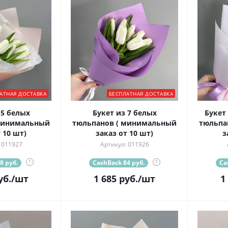
АТНАЯ ДОСТАВКА
БЕСПЛАТНАЯ ДОСТАВКА
 5 белых
Букет из 7 белых
Букет
минимальный
тюльпанов ( минимальный
тюльпа
 10 шт)
заказ от 10 шт)
з
 011927
Артикул: 011926
8 руб.
?
CashBack 84 руб.
?
Ca
уб.
/шт
1 685
руб.
/шт
1