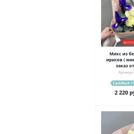
БЕСПЛ
Микс из бе
ирисов ( м
заказ от
Артикул:
CashBack 11
2 220
р