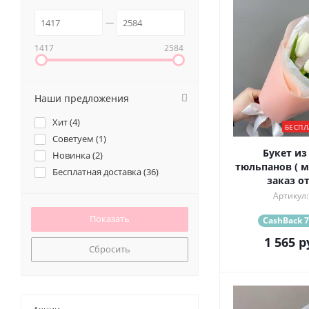
1417
2584
Наши предложения
Хит (
4
)
БЕСПЛ
Советуем (
1
)
Букет из
Новинка (
2
)
тюльпанов ( 
Бесплатная доставка (
36
)
заказ от
Артикул:
CashBack 7
1 565
р
Сбросить