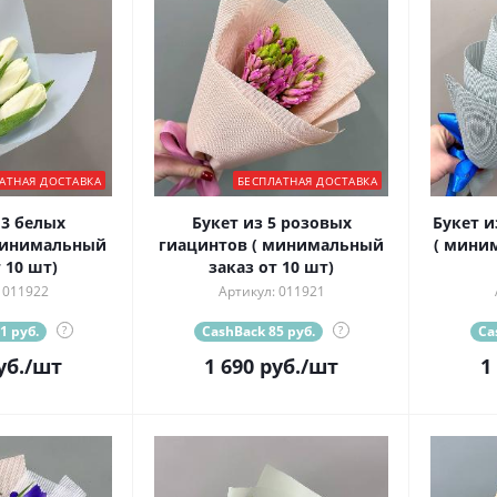
АТНАЯ ДОСТАВКА
БЕСПЛАТНАЯ ДОСТАВКА
 3 белых
Букет из 5 розовых
Букет и
минимальный
гиацинтов ( минимальный
( мини
 10 шт)
заказ от 10 шт)
 011922
Артикул: 011921
1 руб.
?
CashBack 85 руб.
?
Ca
уб.
/шт
1 690
руб.
/шт
1