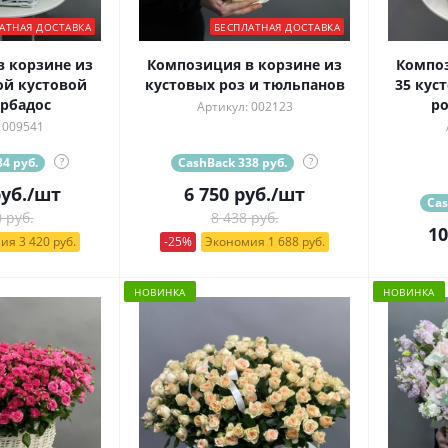
АТНАЯ ДОСТАВКА
БЕСПЛАТНАЯ ДОСТАВКА
 корзине из
Композиция в корзине из
Композ
ой кустовой
кустовых роз и тюльпанов
35 кус
рбадос
ро
Артикул: 002123
 009541
4 руб.
?
CashBack 338 руб.
?
уб.
/шт
6 750
руб.
/шт
Cas
 руб.
8 438 руб.
10
ия 3 420 руб.
-25%
Экономия 1 688 руб.
НОВИНКА
НОВИНКА