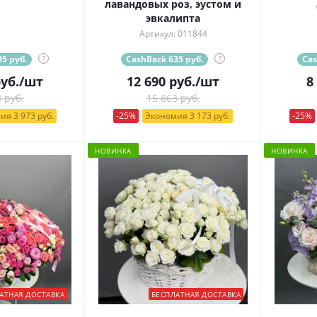
лавандовых роз, эустом и
эвкалипта
Артикул: 011844
5 руб.
?
CashBack 635 руб.
?
Cas
уб.
/шт
12 690
руб.
/шт
8
 руб.
15 863 руб.
ия 3 973 руб.
-25%
Экономия 3 173 руб.
-25%
НОВИНКА
НОВИНКА
АТНАЯ ДОСТАВКА
БЕСПЛАТНАЯ ДОСТАВКА