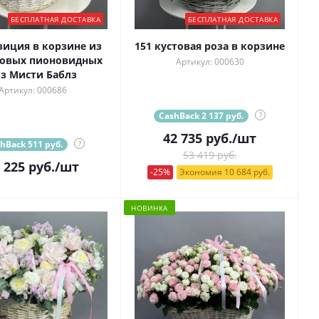
БЕСПЛАТНАЯ ДОСТАВКА
БЕСПЛАТНАЯ ДОСТАВКА
иция в корзине из
151 кустовая роза в корзине
товых пионовидных
Артикул: 000630
з Мисти Баблз
Артикул: 000686
CashBack 2 137 руб.
?
42 735
руб.
/шт
hBack 511 руб.
?
53 419 руб.
 225
руб.
/шт
-25%
Экономия 10 684 руб.
НОВИНКА