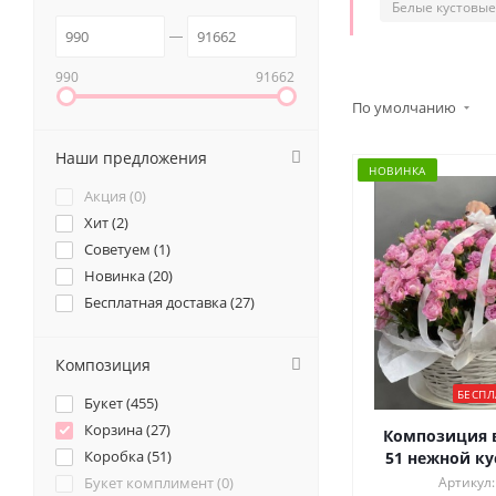
Белые кустовые
990
91662
По умолчанию
Наши предложения
НОВИНКА
Акция (
0
)
Хит (
2
)
Советуем (
1
)
Новинка (
20
)
Бесплатная доставка (
27
)
Композиция
БЕСПЛ
Букет (
455
)
Корзина (
27
)
Композиция в
Коробка (
51
)
51 нежной ку
Букет комплимент (
0
)
Артикул: