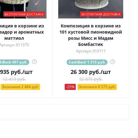
БЕСПЛАТНАЯ ДОСТАВКА
БЕСПЛАТНАЯ ДОСТАВКА
иция в корзине из
Композиция в корзине из
вадор и ароматных
101 кустовой пионовидной
маттиол
розы Мисс и Мадам
Бомбастик
Артикул: 011375
Артикул: 010717
hBack 497 руб.
?
CashBack 1 315 руб.
?
 935
руб.
/шт
26 300
руб.
/шт
12 419 руб.
32 875 руб.
Экономия 2 484 руб.
-25%
Экономия 6 575 руб.