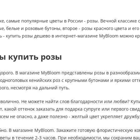
ке, самые популярные цветы в России - розы. Вечной классике
, белые и розовые бутоны, второе - розы красного цвета и ег
ь - купить розы дешево в интернет-магазине MyBloom можно кр
ы купить розы
дорого. В магазине MyBloom представлены розы в разнообразии
 одноголовых кенийских роз с крупными бутонами и яркими от
рого, несмотря на дальний путь.
мволично. Не можете найти слов благодарности или любви? Ку
, какой оттенок заказать для подарка супруге или первого свид
сем не опасно, а даже полезно - желтый цвет укрепляет дружбу
обно. В магазине MyBloom. Закажите готовую флористическую ко
веты в течение 2-3 часов. При необходимости, мы сохраним в