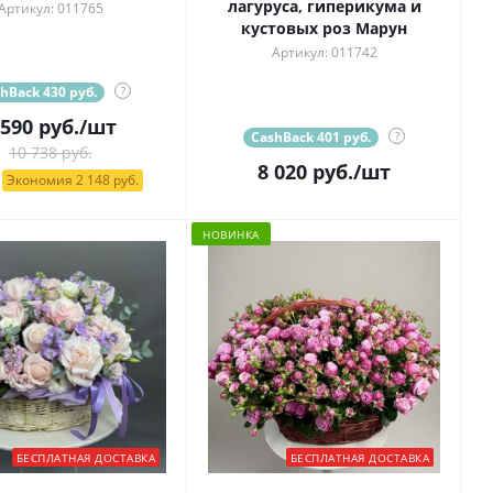
лагуруса, гиперикума и
Артикул: 011765
кустовых роз Марун
Артикул: 011742
hBack 430 руб.
?
 590
руб.
/шт
CashBack 401 руб.
?
10 738 руб.
8 020
руб.
/шт
Экономия 2 148 руб.
НОВИНКА
БЕСПЛАТНАЯ ДОСТАВКА
БЕСПЛАТНАЯ ДОСТАВКА