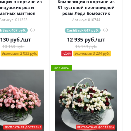
иция в корзине из
Композиция в корзине из
нцузских роз и
51 кустовой пионовидной
матных маттиол
розы Леди Бомбастик
Артикул: 011323
Артикул: 010744
hBack 407 руб.
?
CashBack 647 руб.
?
 130
руб.
/шт
12 935
руб.
/шт
10 163 руб.
16 169 руб.
Экономия 2 033 руб.
-25%
Экономия 3 234 руб.
НОВИНКА
БЕСПЛАТНАЯ ДОСТАВКА
БЕСПЛАТНАЯ ДОСТАВКА