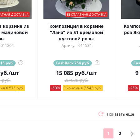
АТНАЯ ДОСТАВКА
БЕСПЛАТНАЯ ДОСТАВКА
 корзине из
Композиция в корзине
Композ
й малиновой
"Лана" из 51 кремовой
роз Эк
зы
кустовой розы
 011804
Артикул: 011534
15 руб.
?
CashBack 754 руб.
?
Cas
уб.
/шт
15 085
руб.
/шт
9
 руб.
22 628 руб.
ия 6 575 руб.
-50%
Экономия 7 543 руб.
-25%
Показать еще
1
2