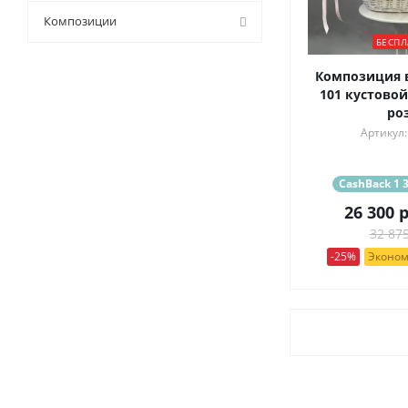
9 (
0
)
Композиции
БЕСПЛ
Композиция в
101 кустово
ро
Артикул:
CashBack 1 3
26 300
р
32 875
-25%
Эконом