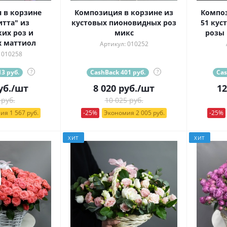
 в корзине
Композиция в корзине из
Композ
тта" из
кустовых пионовидных роз
51 кус
их роз и
микс
розы
 маттиол
Артикул: 010252
 010258
3 руб.
?
CashBack 401 руб.
?
Cas
уб.
/шт
8 020
руб.
/шт
12
 руб.
10 025 руб.
ия 1 567 руб.
-25%
Экономия 2 005 руб.
-25%
ХИТ
ХИТ