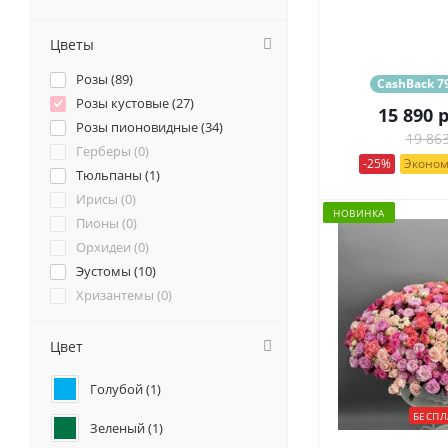
Цветы
Розы (
89
)
CashBack 79
Розы кустовые (
27
)
15 890
р
Розы пионовидные (
34
)
19 863
Герберы (
0
)
-25%
Эконом
Тюльпаны (
1
)
Ирисы (
0
)
НОВИНКА
Пионы (
0
)
Орхидеи (
0
)
Эустомы (
10
)
Хризантемы (
0
)
Ромашки (
0
)
Ранункулюсы (
0
)
Цвет
Альстромерии (
2
)
Голубой (
1
)
Гортензии (
2
)
Лилии (
0
)
БЕСПЛ
Зеленый (
1
)
Подсолнухи (
0
)