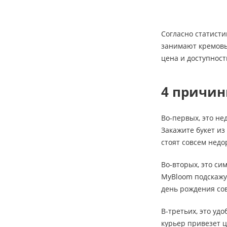
Согласно статисти
занимают кремовые
цена и доступност
4 причин
Во-первых, это не
Закажите букет из
стоят совсем недо
Во-вторых, это си
MyBloom подскажут
день рождения сов
В-третьих, это уд
курьер привезет ц