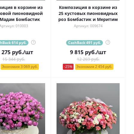
иция в корзине из
Композиция в корзине из
товой пионовидной
25 кустовых пионовидных
 Мадам Бомбастик
роз Бомбастик и Меритим
Артикул: 010003
Артикул: 009674
hBack 614 руб.
?
CashBack 491 руб.
?
 275
руб.
/шт
9 815
руб.
/шт
15 344 руб.
12 269 руб.
Экономия 3 069 руб.
-25%
Экономия 2 454 руб.