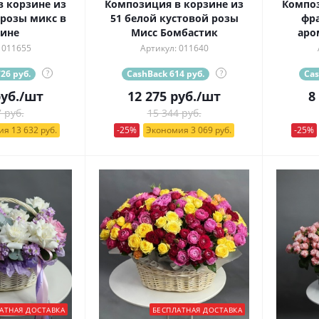
 корзине из
Композиция в корзине из
Композ
 розы микс в
51 белой кустовой розы
фра
ине
Мисс Бомбастик
аро
 011655
Артикул: 011640
26 руб.
?
CashBack 614 руб.
?
Cas
уб.
/шт
12 275
руб.
/шт
8
 руб.
15 344 руб.
я 13 632 руб.
-25%
Экономия 3 069 руб.
-25%
АТНАЯ ДОСТАВКА
БЕСПЛАТНАЯ ДОСТАВКА