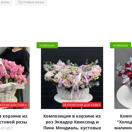
 розы
Кустовые розы
НОВИНКА
НОВИНКА
АТНАЯ ДОСТАВКА
БЕСПЛАТНАЯ ДОСТАВКА
 корзине из
Композиция в корзине из
Комп
стовой розы
роз Эквадор Квиксенд и
"Холод
Пинк Мондиаль, кустовых
малинов
 011857