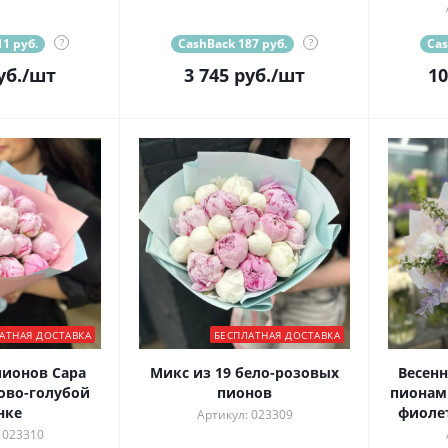
1 руб.
?
CashBack 187 руб.
?
Cas
уб.
/шт
3 745
руб.
/шт
10
АТНАЯ ДОСТАВКА
БЕСПЛАТНАЯ ДОСТАВКА
пионов Сара
Микс из 19 бело-розовых
Весенн
ово-голубой
пионов
пионам
нке
фиоле
Артикул: 023309
 023310