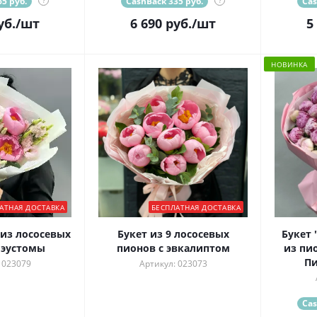
5 руб.
?
CashBack 335 руб.
?
Cas
уб.
/шт
6 690
руб.
/шт
5
НОВИНКА
АТНАЯ ДОСТАВКА
БЕСПЛАТНАЯ ДОСТАВКА
из лососевых
Букет из 9 лососевых
Букет 
 эустомы
пионов с эвкалиптом
из пи
Пи
 023079
Артикул: 023073
Cas