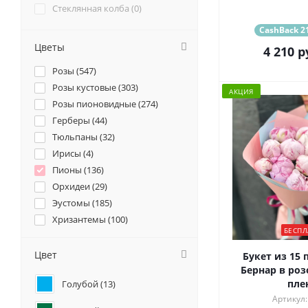
Стеклянная колба (
0
)
CashBack 21
Цветы
4 210
р
Розы (
547
)
Розы кустовые (
303
)
АКЦИЯ
Розы пионовидные (
274
)
Герберы (
44
)
Тюльпаны (
32
)
Ирисы (
4
)
Пионы (
136
)
Орхидеи (
29
)
Эустомы (
185
)
Хризантемы (
100
)
БЕСПЛ
Ромашки (
10
)
Ранункулюсы (
58
)
Цвет
Букет из 15 
Альстромерии (
51
)
Бернар в роз
пле
Голубой (
13
)
Гортензии (
122
)
Артикул:
Лилии (
26
)