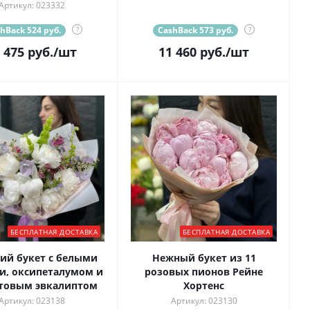
Артикул: 023332
hBack 524 руб.
?
CashBack 573 руб.
?
 475
руб.
/шт
11 460
руб.
/шт
БЕСПЛАТНАЯ ДОСТАВКА
БЕСПЛАТНАЯ ДОСТАВКА
ий букет с белыми
Нежный букет из 11
и, оксипеталумом и
розовых пионов Рейне
товым эвкалиптом
Хортенс
Артикул: 023138
Артикул: 023130