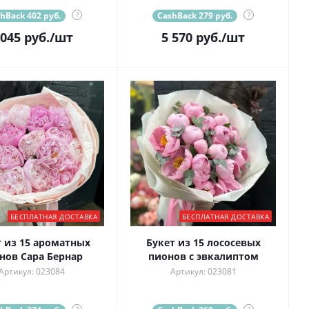
hBack 402 руб.
?
CashBack 279 руб.
?
 045
руб.
/шт
5 570
руб.
/шт
БЕСПЛАТНАЯ ДОСТАВКА
БЕСПЛАТНАЯ ДОСТАВКА
т из 15 ароматных
Букет из 15 лососевых
нов Сара Бернар
пионов с эвкалиптом
Артикул: 023084
Артикул: 023081