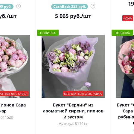
19
0 руб.
?
CashBack 253 руб.
?
уб.
/шт
5 065
руб.
/шт
-25%
НОВИНКА
НОВИНКА
АТНАЯ ДОСТАВКА
БЕСПЛАТНАЯ ДОСТАВКА
пионов Сара
Букет "Берлин" из
Букет 
нар
ароматной сирени, пионов
Сара
и эустом
рубино
 011520
Артикул: 011489