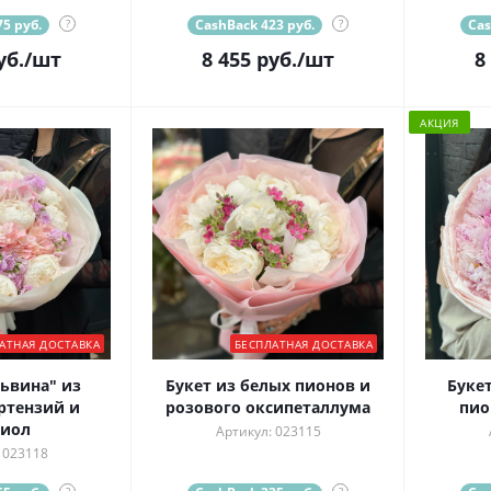
5 руб.
?
CashBack 423 руб.
?
Cas
уб.
/шт
8 455
руб.
/шт
8
АКЦИЯ
АТНАЯ ДОСТАВКА
БЕСПЛАТНАЯ ДОСТАВКА
ьвина" из
Букет из белых пионов и
Буке
ртензий и
розового оксипеталлума
пио
тиол
Артикул: 023115
 023118