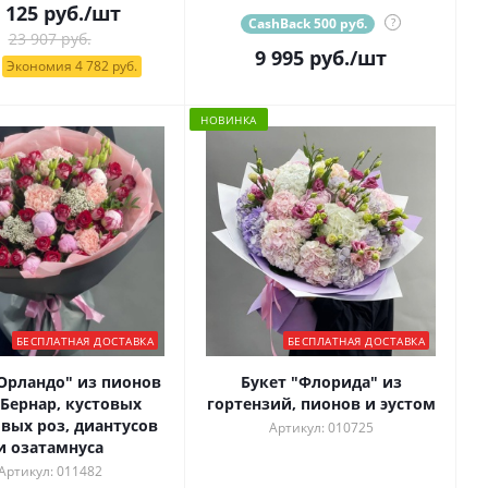
 125
руб.
/шт
CashBack 500 руб.
?
23 907 руб.
9 995
руб.
/шт
Экономия 4 782 руб.
НОВИНКА
БЕСПЛАТНАЯ ДОСТАВКА
БЕСПЛАТНАЯ ДОСТАВКА
"Орландо" из пионов
Букет "Флорида" из
 Бернар, кустовых
гортензий, пионов и эустом
вых роз, диантусов
Артикул: 010725
и озатамнуса
Артикул: 011482