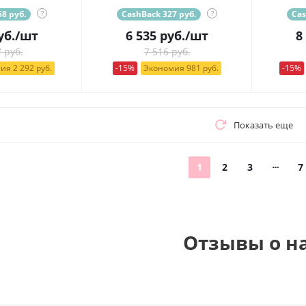
8 руб.
?
CashBack 327 руб.
?
Cas
уб.
/шт
6 535
руб.
/шт
8
 руб.
7 516 руб.
ия 2 292 руб.
-15%
Экономия 981 руб.
-15%
Показать еще
1
2
3
7
Отзывы о н