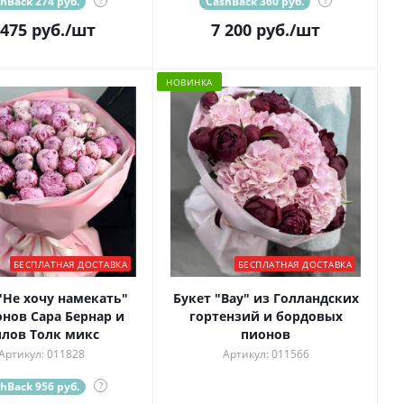
hBack 274 руб.
?
CashBack 360 руб.
?
 475
руб.
/шт
7 200
руб.
/шт
НОВИНКА
БЕСПЛАТНАЯ ДОСТАВКА
БЕСПЛАТНАЯ ДОСТАВКА
"Не хочу намекать"
Букет "Вау" из Голландских
онов Сара Бернар и
гортензий и бордовых
лов Толк микс
пионов
Артикул: 011828
Артикул: 011566
hBack 956 руб.
?