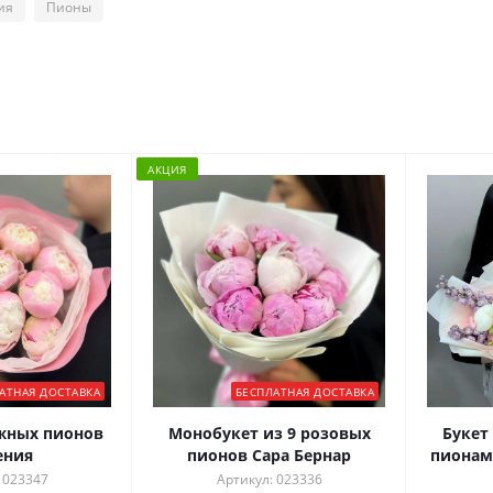
ия
Пионы
АКЦИЯ
АТНАЯ ДОСТАВКА
БЕСПЛАТНАЯ ДОСТАВКА
ежных пионов
Монобукет из 9 розовых
Букет 
ения
пионов Сара Бернар
пионам
 023347
Артикул: 023336