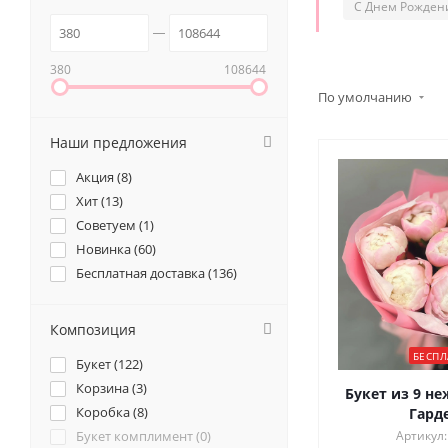
С Днем Рожден
380
108644
По умолчанию
Наши предложения
Акция (
8
)
Хит (
13
)
Советуем (
1
)
Новинка (
60
)
Бесплатная доставка (
136
)
Композиция
БЕСПЛ
Букет (
122
)
Корзина (
3
)
Букет из 9 н
Коробка (
8
)
Гард
Букет комплимент (
0
)
Артикул: