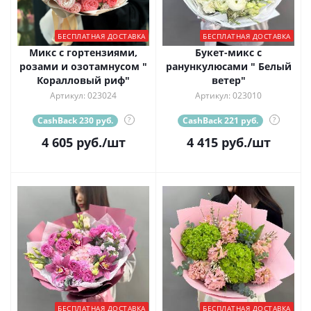
БЕСПЛАТНАЯ ДОСТАВКА
БЕСПЛАТНАЯ ДОСТАВКА
Микс с гортензиями,
Букет-микс с
розами и озотамнусом "
ранункулюсами " Белый
Коралловый риф"
ветер"
Артикул: 023024
Артикул: 023010
CashBack 230 руб.
?
CashBack 221 руб.
?
4 605
руб.
/шт
4 415
руб.
/шт
БЕСПЛАТНАЯ ДОСТАВКА
БЕСПЛАТНАЯ ДОСТАВКА