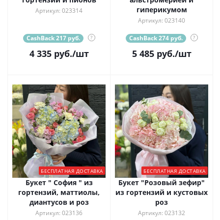
гиперикумом
Артикул: 023314
Артикул: 023140
CashBack 217 руб.
?
CashBack 274 руб.
?
4 335
руб.
/шт
5 485
руб.
/шт
БЕСПЛАТНАЯ ДОСТАВКА
БЕСПЛАТНАЯ ДОСТАВКА
Букет " София " из
Букет "Розовый зефир"
гортензий, маттиолы,
из гортензий и кустовых
диантусов и роз
роз
Артикул: 023136
Артикул: 023132