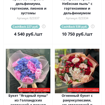
дельфиниума,
Небесная пыль" с
гортензии, пионов и
гортензиями и
эустомы
дельфиниумом
Артикул: 023337
Артикул: 023334
CashBack 227 руб.
?
CashBack 538 руб.
?
4 540
руб.
/шт
10 750
руб.
/шт
БЕСПЛАТНАЯ ДОСТАВКА
БЕСПЛАТНАЯ ДОСТАВКА
Букет "Ягодный пунш"
Огненный букет с
из Голландских
ранункулюсами,
гортензий и пионов
альстромерией и