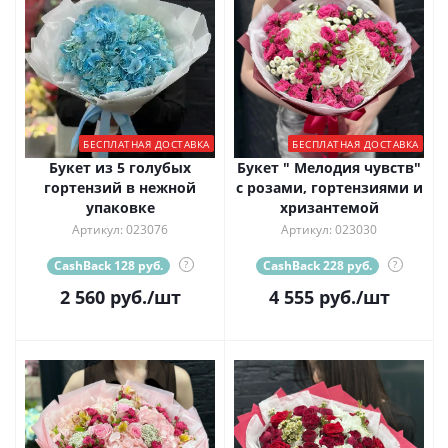
БЕСПЛАТНАЯ ДОСТАВКА
БЕСПЛАТНАЯ ДОСТАВКА
Букет из 5 голубых
Букет " Мелодия чувств"
гортензий в нежной
с розами, гортензиями и
упаковке
хризантемой
Артикул: 023076
Артикул: 023030
CashBack 128 руб.
?
CashBack 228 руб.
?
2 560
руб.
/шт
4 555
руб.
/шт