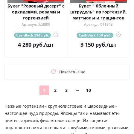
Букет "Розовый десерт" с
Букет " Яблочный
орхидеями, розами и
штрудель" из гортензий,
гортензией
маттиолы и гиацинтов
Артикул: 023009
Артикул: 011943
CashBack 214 руб.
?
CashBack 158 руб.
?
4 280
руб.
/шт
3 150
руб.
/шт
Показать еще
1
2
3
10
Нежные гортензии - крупнолистовые и шаровидные -
настоящее чудо природы. Японцы так и называют эти
цветы - адзисай, фиолетовое солнце. Их соцветия
поражают своими оттенками: голубыми, синими, розовыми,