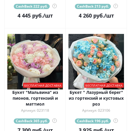
CashBack 222 руб.
?
CashBack 213 руб.
?
4 445
руб.
/шт
4 260
руб.
/шт
БЕСПЛАТНАЯ ДОСТАВКА
БЕСПЛАТНАЯ ДОСТАВКА
Букет "Мальвина" из
Букет " Лазурный берег"
пионов, гортензий и
из гортензий и кустовых
маттиол
роз
Артикул: 023118
Артикул: 023106
CashBack 365 руб.
?
CashBack 196 руб.
?
7 300
руб.
/шт
3 925
руб.
/шт