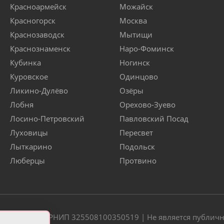
Красноармейск
Можайск
Красногорск
Москва
Краснозаводск
Мытищи
Краснознаменск
Наро-Фоминск
Кубинка
Ногинск
Куровское
Одинцово
Ликино-Дулёво
Озёры
Лобня
Орехово-Зуево
Лосино-Петровский
Павловский Посад
Луховицы
Пересвет
Лыткарино
Подольск
Люберцы
Протвино
20 | ОГРН/ОГРНИП 325508100350519 | Не является публич