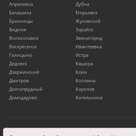
Апрелевка
Дубна
Балашиха
Егорьевск
Бронницы
Жуковский
Видное
Зарайск
Волоколамск
Звенигород
Воскресенск
Ивантеевка
Голицыно
Истра
Дедовск
Кашира
Дзержинский
Клин
Дмитров
Коломна
Долгопрудный
Королев
Домодедово
Котельники
ИП Чулкова Анастасия Александровна ИНН 3314058227