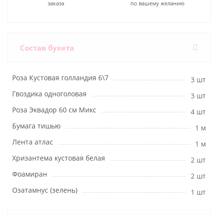
заказа
по вашему желанию
Состав букета
Роза Кустовая голландия 6\7
3 шт
Гвоздика одноголовая
3 шт
Роза Эквадор 60 см Микс
4 шт
Бумага тишью
1 м
Лента атлас
1 м
Хризантема кустовая белая
2 шт
Фоамиран
2 шт
Озатамнус (зелень)
1 шт