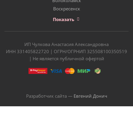
Волоколамск
Воскресенск
Показать
ИП Чулкова Анастасия Александровна
ИНН 331405822720 | ОГРН/ОГРНИП 325508100350519
| Не является публичной офертой
Разработчик сайта —
Евгений Донич