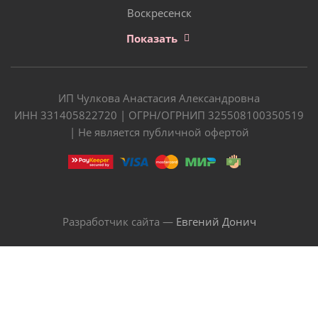
Воскресенск
Показать
ИП Чулкова Анастасия Александровна
ИНН 331405822720 | ОГРН/ОГРНИП 325508100350519
| Не является публичной офертой
Разработчик сайта —
Евгений Донич