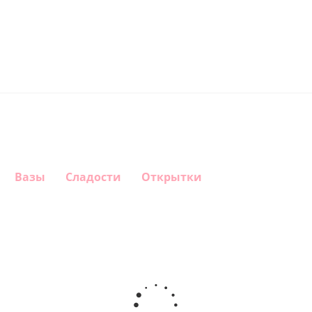
Вазы
Сладости
Открытки
Шар круг
Шар
Шар
Шар
Самая
сердце,
гелиевый
Звезда - С
самая
моя
цифра 1
днем