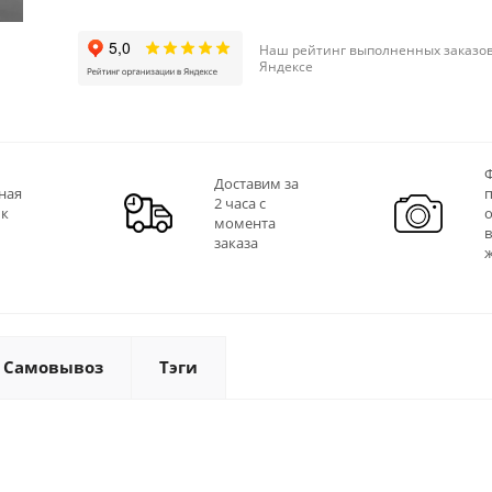
Наш рейтинг выполненных заказов
Яндексе
Ф
Доставим за
ная
2 часа с
 к
момента
заказа
Самовывоз
Тэги