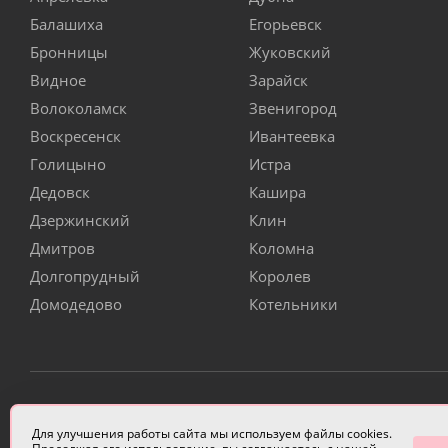
Балашиха
Егорьевск
Бронницы
Жуковский
Видное
Зарайск
Волоколамск
Звенигород
Воскресенск
Ивантеевка
Голицыно
Истра
Дедовск
Кашира
Дзержинский
Клин
Дмитров
Коломна
Долгопрудный
Королев
Домодедово
Котельники
ИП Чулкова Анастасия Александровна ИНН 3314058227
Для улучшения работы сайта мы используем файлы cookies.