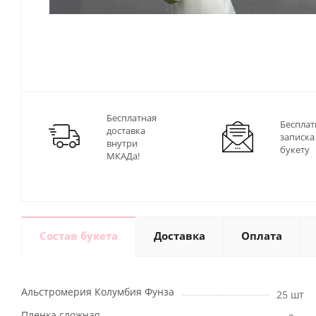
Бесплатная
Бесплат
доставка
записка
внутри
букету
МКАДа!
Состав букета
Доставка
Оплата
Альстромерия Колумбия Фунза
25 шт
Пленка сложная