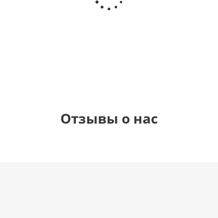
любовь
(40х102
рождения
см)
(45 см)
1 330
895
900
895
руб.
руб.
руб.
руб.
Отзывы о нас