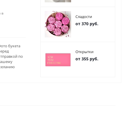
 в
Сладости
от 370 руб.
ото букета
перед
Открытки
отправкой по
от 355 руб.
вашему
желанию