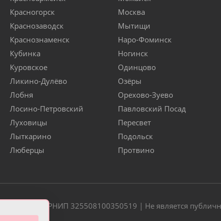
Красногорск
Москва
Краснозаводск
Мытищи
Краснознаменск
Наро-Фоминск
Кубинка
Ногинск
Куровское
Одинцово
Ликино-Дулёво
Озёры
Лобня
Орехово-Зуево
Лосино-Петровский
Павловский Посад
Луховицы
Пересвет
Лыткарино
Подольск
Люберцы
Протвино
20 | ОГРН/ОГРНИП 325508100350519 | Не является публич