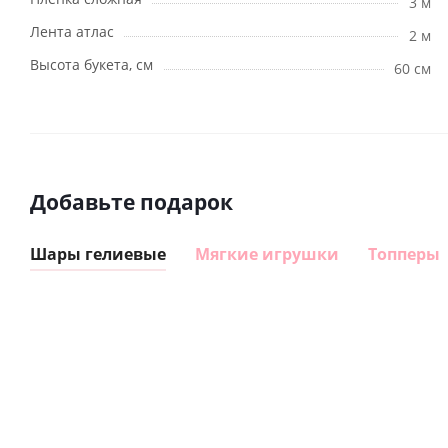
3 м
Лента атлас
2 м
Высота букета, см
60 см
Добавьте подарок
Шары гелиевые
Мягкие игрушки
Топперы
Шар
Шар
гелиевый
гелиевый
цифра 8
цифра 4