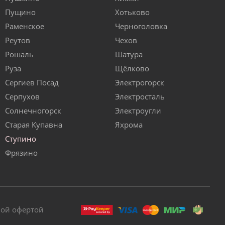
Пущино
Хотьково
Раменское
Черноголовка
Реутов
Чехов
Рошаль
Шатура
Руза
Щёлково
Сергиев Посад
Электрогорск
Серпухов
Электросталь
Солнечногорск
Электроугли
Старая Купавна
Яхрома
Ступино
Фрязино
ной офертой