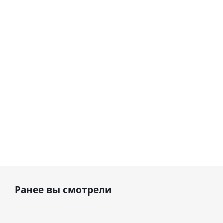
Сердце розовое
(40х102
(40х102
фольгированный
см)
см)
шар с гелием (45
см)
1 330
1 330
руб.
895
руб.
руб.
Ранее вы смотрели