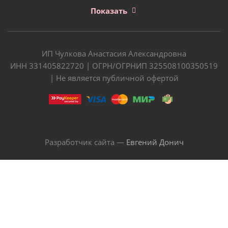
Показать
ИП Чулкова Анастасия Александровна
ИНН 331405822720 | ОГРН/ОГРНИП 325508100350519
| Не является публичной офертой
Разработчик сайта —
Евгений Донич