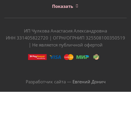
Показать
ИП Чулкова Анастасия Александровна
ИНН 331405822720 | ОГРН/ОГРНИП 325508100350519
| Не является публичной офертой
Разработчик сайта —
Евгений Донич