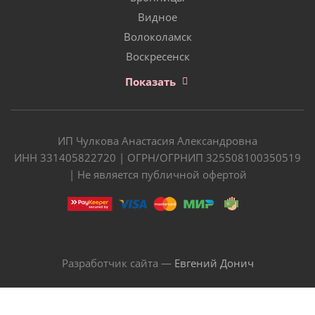
Видное
Волоколамск
Воскресенск
Показать
ИП Чулкова Анастасия Александровна
ИНН 331405822720 | ОГРН/ОГРНИП 325508100350519
| Не является публичной офертой
Разработчик сайта —
Евгений Донич