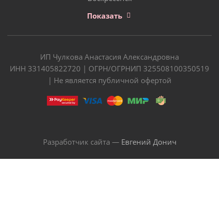
Показать
ИП Чулкова Анастасия Александровна
ИНН 331405822720 | ОГРН/ОГРНИП 325508100350519
| Не является публичной офертой
Разработчик сайта —
Евгений Донич