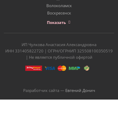
Волоколамск
Воскресенск
Показать
ИП Чулкова Анастасия Александровна
ИНН 331405822720 | ОГРН/ОГРНИП 325508100350519
| Не является публичной офертой
Разработчик сайта —
Евгений Донич