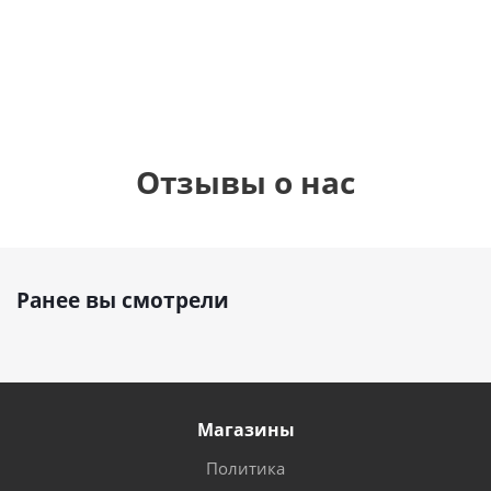
1 330
895
1
руб.
895
руб.
руб.
Отзывы о нас
Ранее вы смотрели
Магазины
Политика