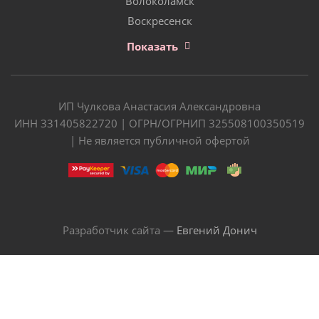
Волоколамск
Воскресенск
Показать
ИП Чулкова Анастасия Александровна
ИНН 331405822720 | ОГРН/ОГРНИП 325508100350519
| Не является публичной офертой
Разработчик сайта —
Евгений Донич