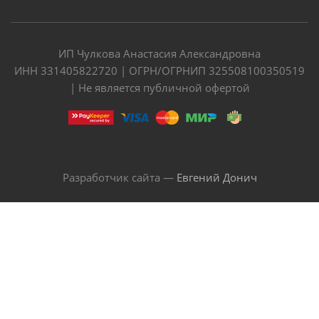
ИП Чулкова Анастасия Александровна
ИНН 331405822720 | ОГРН/ОГРНИП 325508100350519
| Не является публичной офертой
Разработчик сайта —
Евгений Донич