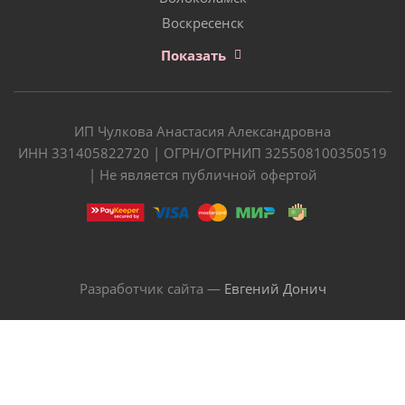
Воскресенск
Показать
ИП Чулкова Анастасия Александровна
ИНН 331405822720 | ОГРН/ОГРНИП 325508100350519
| Не является публичной офертой
Разработчик сайта —
Евгений Донич