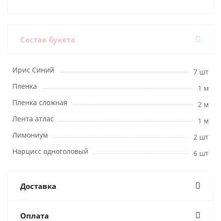
Состав букета
Ирис Синий
7 шт
Пленка
1 м
Пленка сложная
2 м
Лента атлас
1 м
Лимониум
2 шт
Нарцисс одноголовый
6 шт
Доставка
Оплата