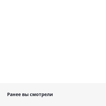
гелиевый
гелиевый
цифра 8
цифра 4
Сердце розовое
(40х102
(40х102
фольгированный
см)
см)
шар с гелием (45
см)
1 330
1 330
руб.
895
руб.
руб.
Ранее вы смотрели