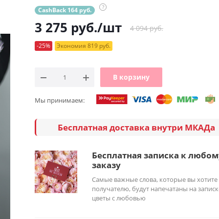
?
CashBack 164 руб.
3 275
руб.
/шт
4 094 руб.
-25%
Экономия 819 руб.
В корзину
Мы принимаем:
Бесплатная доставка внутри МКАДа
Бесплатная записка к любом
заказу
Самые важные слова, которые вы хотите
получателю, будут напечатаны на записк
цветы с любовью