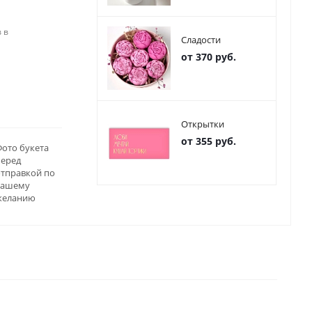
 в
Сладости
от 370 руб.
Открытки
от 355 руб.
ото букета
перед
отправкой по
вашему
желанию