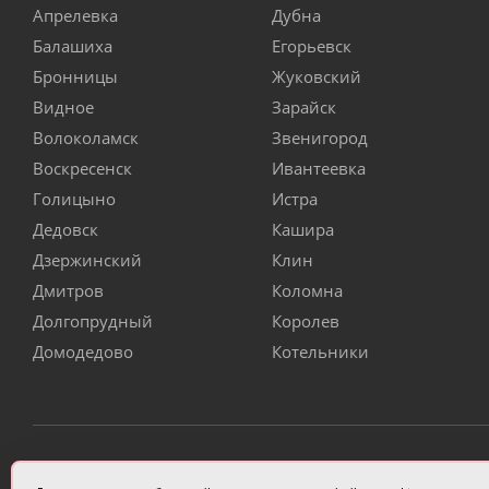
Апрелевка
Дубна
Балашиха
Егорьевск
Бронницы
Жуковский
Видное
Зарайск
Волоколамск
Звенигород
Воскресенск
Ивантеевка
Голицыно
Истра
Дедовск
Кашира
Дзержинский
Клин
Дмитров
Коломна
Долгопрудный
Королев
Домодедово
Котельники
ИП Чулкова Анастасия Александровна ИНН 3314058227