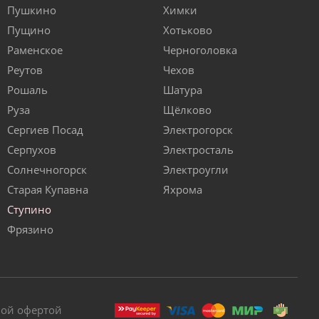
Пушкино
Химки
Пущино
Хотьково
Раменское
Черноголовка
Реутов
Чехов
Рошаль
Шатура
Руза
Щёлково
Сергиев Посад
Электрогорск
Серпухов
Электросталь
Солнечногорск
Электроугли
Старая Купавна
Яхрома
Ступино
Фрязино
ной офертой