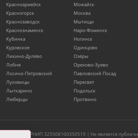
Красноармейск
Можайск
Красногорск
Москва
Краснозаводск
Мытищи
Краснознаменск
Наро-Фоминск
Кубинка
Ногинск
Куровское
Одинцово
Ликино-Дулёво
Озёры
Лобня
Орехово-Зуево
Лосино-Петровский
Павловский Посад
Луховицы
Пересвет
Лыткарино
Подольск
Люберцы
Протвино
20 | ОГРН/ОГРНИП 325508100350519 | Не является публич