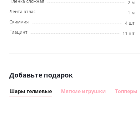
Пленка сложная
2 м
Лента атлас
1 м
Скиммия
4 шт
Гиацинт
11 шт
Добавьте подарок
Шары гелиевые
Мягкие игрушки
Топперы
Шар
Шар