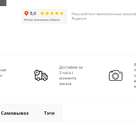
Наш рейтинг выполненных заказов
Яндексе
Ф
Доставим за
ная
2 часа с
 к
момента
заказа
Самовывоз
Тэги