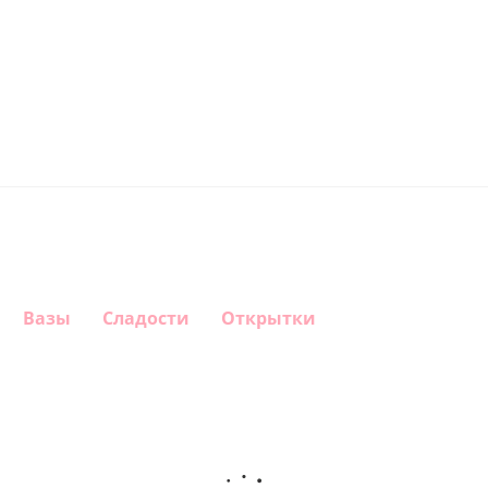
Вазы
Сладости
Открытки
Шар
Шар круг
Шар
Шар